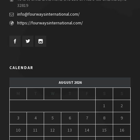
32819
info@fourwaysinternational.com/
https://fourwaysinternational.com/
CALENDAR
AUGUST 2026
M
T
W
T
F
S
S
1
2
3
4
5
6
7
8
9
10
11
12
13
14
15
16