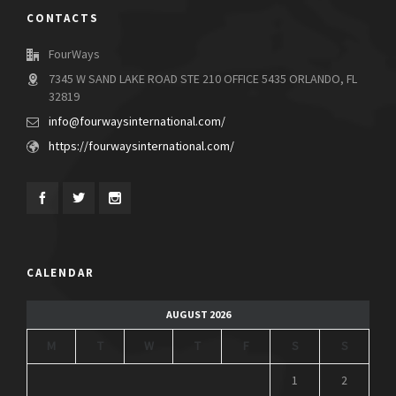
CONTACTS
FourWays
7345 W SAND LAKE ROAD STE 210 OFFICE 5435 ORLANDO, FL
32819
info@fourwaysinternational.com/
https://fourwaysinternational.com/
CALENDAR
AUGUST 2026
M
T
W
T
F
S
S
1
2